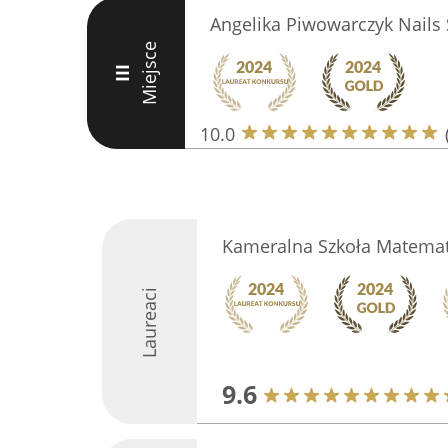
Angelika Piwowarczyk Nail
Miejsce
III
10.0
Kameralna Szkoła Matemat
Laureaci
9.6