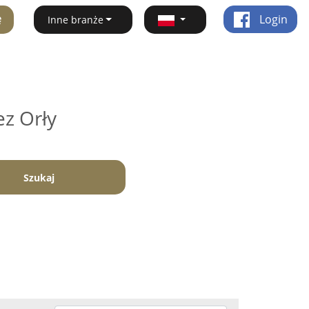
ę
Login
Inne branże
ez Orły
Szukaj