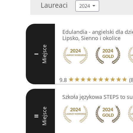
Laureaci
2024
Edulandia - angielski dla dzie
Lipsko, Sienno i okolice
Miejsce
I
9.8
(
Szkoła językowa STEPS to s
Miejsce
II