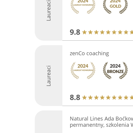
Laureaci
9.8
zenCo coaching
Laureaci
8.8
Natural Lines Ada Boćkow
permanentny, szkolenia