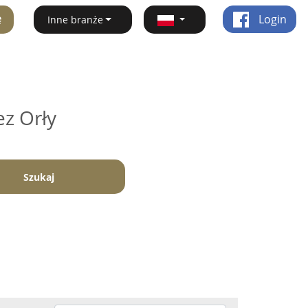
ę
Login
Inne branże
ez Orły
Szukaj