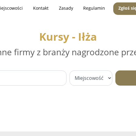
iejscowości
Kontakt
Zasady
Regulamin
Zgłoś si
Kursy - Iłża
nne firmy z branży nagrodzone prz