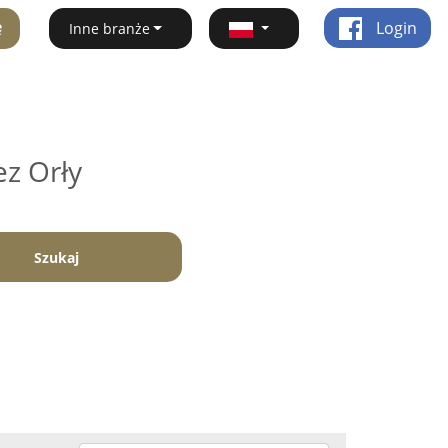
ę
Login
Inne branże
ez Orły
Szukaj