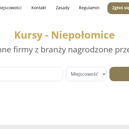
iejscowości
Kontakt
Zasady
Regulamin
Zgłoś si
Kursy - Niepołomice
nne firmy z branży nagrodzone prz