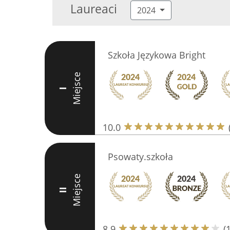
Laureaci
2024
Szkoła Językowa Bright
Miejsce
I
10.0
Psowaty.szkoła
Miejsce
II
8.9
(