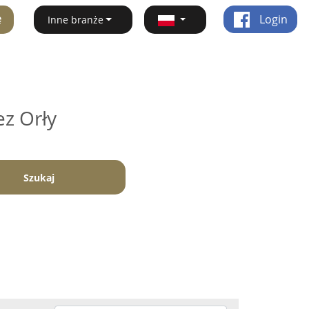
ę
Login
Inne branże
ez Orły
Szukaj