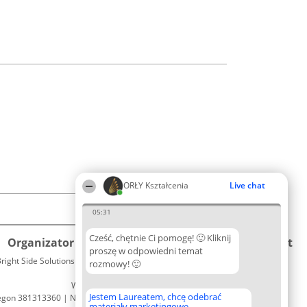
ORŁY Kształcenia
Live chat
05:31
Cześć, chętnie Ci pomogę! 🙂 Kliknij
Organizator plebiscytu
Plebiscyt
Kontakt
proszę w odpowiedni temat
right Side Solutions sp. z o. o. sp. k.
Laureaci
rozmowy! 🙂
Kontakt
ul. Ruska 22
Lista
Wrocław 50-079
wszystkich
Jestem Laureatem, chcę odebrać
egon 381313360 | NIP 8943132676
Laureatów
materiały marketingowe