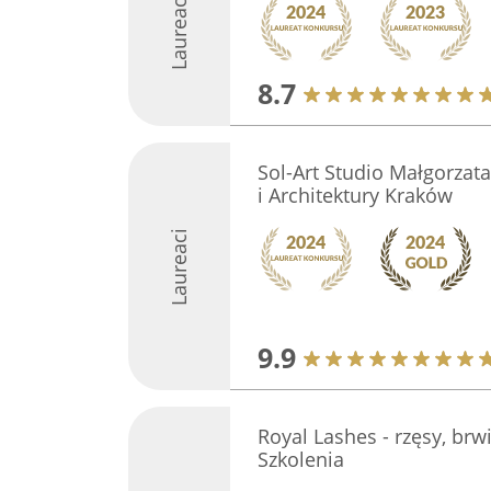
Laureaci
8.7
Sol-Art Studio Małgorzat
i Architektury Kraków
Laureaci
9.9
Royal Lashes - rzęsy, brw
Szkolenia