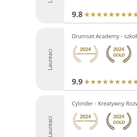
9.8
Drumset Academy - szkoł
Laureaci
9.9
Cylinder - Kreatywny Roz
Laureaci