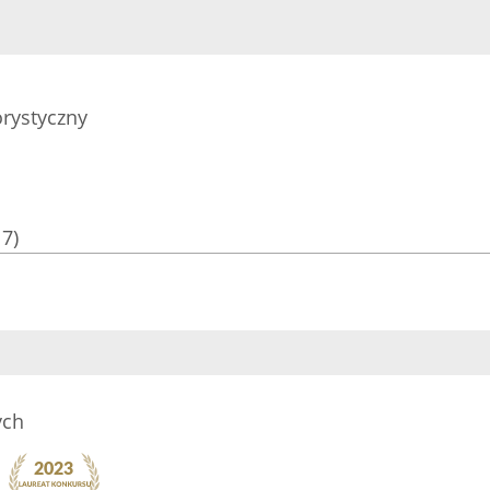
rystyczny
17)
ych