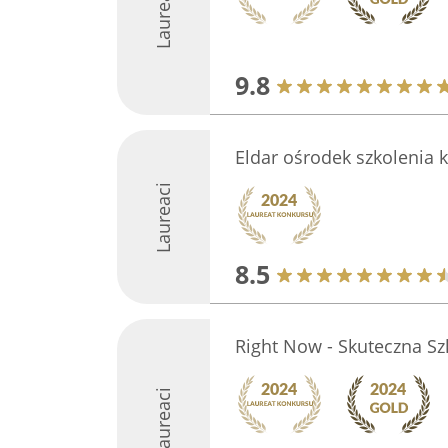
Laureaci
9.8
Eldar ośrodek szkolenia
Laureaci
8.5
Right Now - Skuteczna Sz
Laureaci