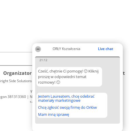
ORŁY Kształcenia
Live chat
21:12
Cześć, chętnie Ci pomogę! 🙂 Kliknij
Organizator plebiscytu
Plebiscyt
Kontakt
proszę w odpowiedni temat
right Side Solutions sp. z o. o. sp. k.
Laureaci
rozmowy! 🙂
Kontakt
ul. Ruska 22
Lista
Wrocław 50-079
wszystkich
Jestem Laureatem, chcę odebrać
egon 381313360 | NIP 8943132676
Laureatów
materiały marketingowe
+48 508 492 400
Zasady
Chcę zgłosić swoją firmę do Orłów
Regulamin
Polityka
Mam inną sprawę
Prywatności