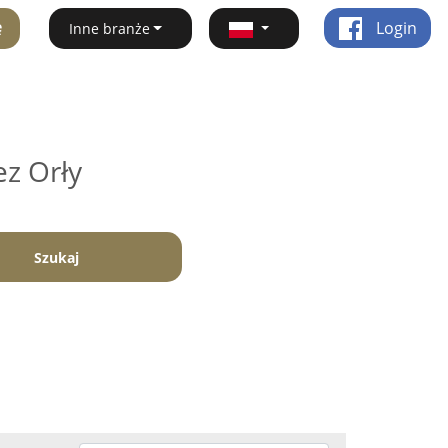
ę
Login
Inne branże
ez Orły
Szukaj