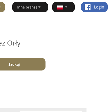
ę
Login
Inne branże
ez Orły
Szukaj