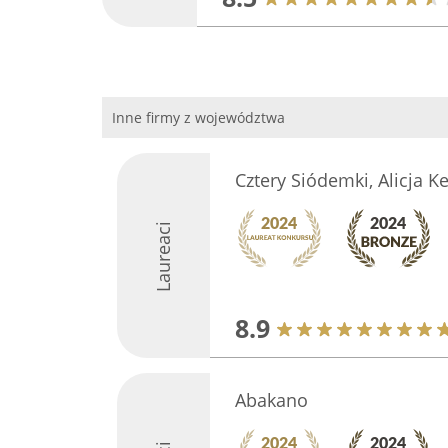
Inne firmy z województwa
Cztery Siódemki, Alicja K
Laureaci
8.9
Abakano