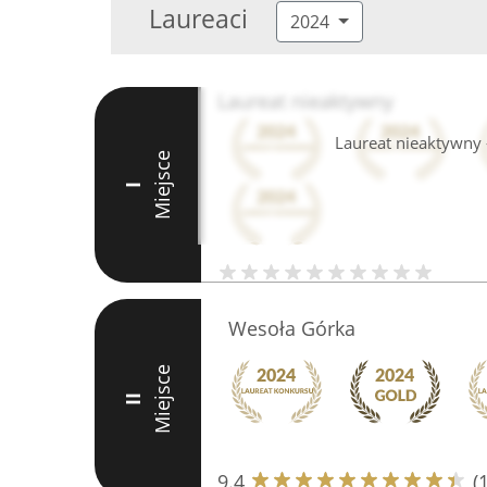
Laureaci
2024
Laureat nieaktywny
Laureat nieaktywny -
Miejsce
I
Wesoła Górka
Miejsce
II
9.4
(