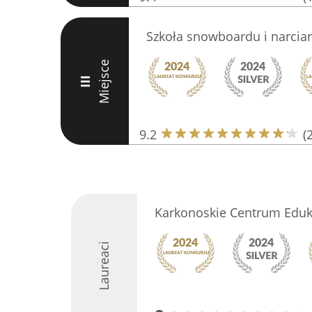
Szkoła snowboardu i narcia
Miejsce
III
9.2
(
Karkonoskie Centrum Eduka
Laureaci