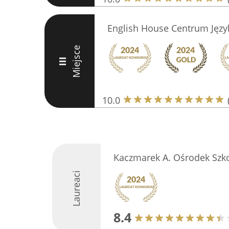
English House Centrum Języ
Miejsce
III
10.0
Kaczmarek A. Ośrodek Sz
Laureaci
8.4