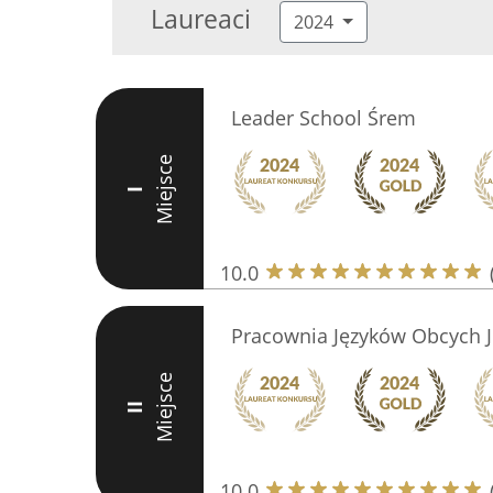
Laureaci
2024
Leader School Śrem
Miejsce
I
10.0
Pracownia Języków Obcych 
Miejsce
II
10.0