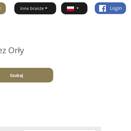
ę
Login
Inne branże
ez Orły
Szukaj