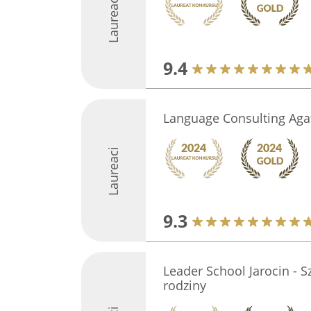
Laureaci
9.4
Language Consulting Aga
Laureaci
9.3
Leader School Jarocin - S
rodziny