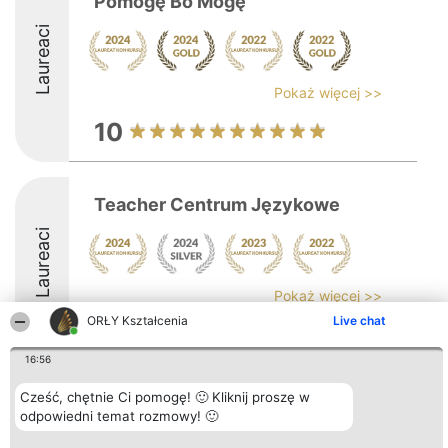
Pomogę Bo Mogę
Laureaci
Pokaż więcej >>
10
Teacher Centrum Językowe
Laureaci
Pokaż więcej >>
ORŁY Kształcenia
Live chat
9
16:56
Cześć, chętnie Ci pomogę! 🙂 Kliknij proszę w
Organizator plebiscytu
Plebiscyt
Kontakt
odpowiedni temat rozmowy! 🙂
Bright Side Solutions sp. z o.
Laureaci
Kontakt
o. sp. k.
Lista