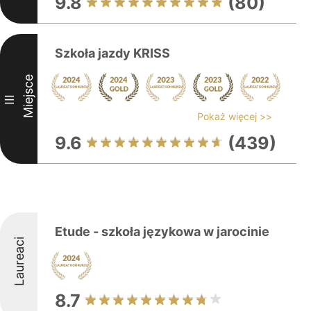
9.8
(80)
Szkoła jazdy KRISS
Miejsce
III
Pokaż więcej >>
9.6
(439)
Etude - szkoła językowa w jarocinie
Laureaci
8.7