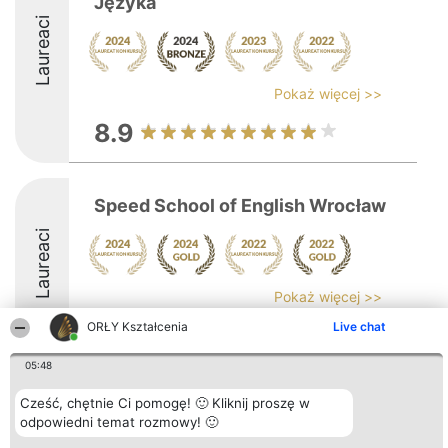
Języka
Laureaci
Pokaż więcej >>
8.9
Speed School of English Wrocław
Laureaci
Pokaż więcej >>
ORŁY Kształcenia
Live chat
9.7
05:48
Cześć, chętnie Ci pomogę! 🙂 Kliknij proszę w
Organizator plebiscytu
Plebiscyt
Kontakt
Bright Side Solutions sp. z o.
odpowiedni temat rozmowy! 🙂
Laureaci
Kontakt
o. sp. k.
Lista