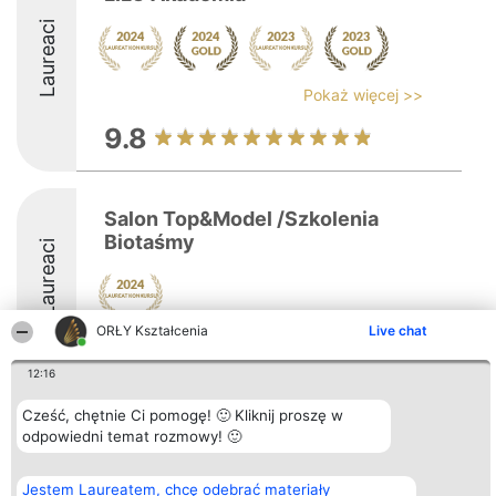
Laureaci
Pokaż więcej >>
9.8
Salon Top&Model /Szkolenia
Biotaśmy
Laureaci
ORŁY Kształcenia
Live chat
8.6
12:16
Cześć, chętnie Ci pomogę! 🙂 Kliknij proszę w
Organizator plebiscytu
Plebiscyt
Kontakt
odpowiedni temat rozmowy! 🙂
Bright Side Solutions sp. z o.
Laureaci
Kontakt
o. sp. k.
Lista
ul. Ruska 22
wszystkich
Jestem Laureatem, chcę odebrać materiały
Wrocław 50-079
Laureatów