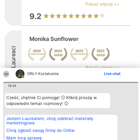
Pokaż więcej >>
9.2
Monika Sunflower
Laureaci
Pokaż więcej >>
ORŁY Kształcenia
Live chat
9.9
18:34
Cześć, chętnie Ci pomogę! 🙂 Kliknij proszę w
Organizator plebiscytu
Plebiscyt
Kontakt
odpowiedni temat rozmowy! 🙂
Bright Side Solutions sp. z o.
Laureaci
Kontakt
o. sp. k.
Lista
ul. Ruska 22
wszystkich
Jestem Laureatem, chcę odebrać materiały
Wrocław 50-079
Laureatów
marketingowe
KRS 0000749100 | Regon
Zasady
381313360 | NIP 8943132676
Regulamin
Chcę zgłosić swoją firmę do Orłów
+48 508 492 400
Polityka
Mam inną sprawę
Prywatności