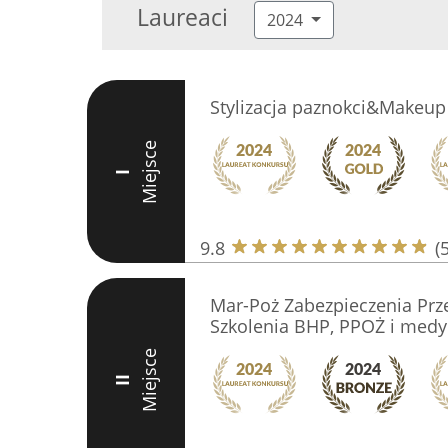
Laureaci
2024
Stylizacja paznokci&Makeup 
Miejsce
I
9.8
(
Mar-Poż Zabezpieczenia Prz
Szkolenia BHP, PPOŻ i medy
Miejsce
II