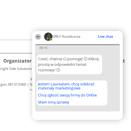
ORŁY Kształcenia
Live chat
00:16
Cześć, chętnie Ci pomogę! 🙂 Kliknij
Organizator plebiscytu
Plebiscyt
Kontakt
proszę w odpowiedni temat
right Side Solutions sp. z o. o. sp. k.
Laureaci
rozmowy! 🙂
Kontakt
ul. Ruska 22
Lista
Wrocław 50-079
wszystkich
Jestem Laureatem, chcę odebrać
egon 381313360 | NIP 8943132676
Laureatów
materiały marketingowe
+48 508 492 400
Zasady
Chcę zgłosić swoją firmę do Orłów
Regulamin
Polityka
Mam inną sprawę
Prywatności