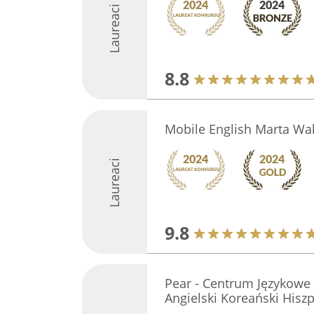
Laureaci
8.8
Mobile English Marta Wa
Laureaci
9.8
Pear - Centrum Językowe
Angielski Koreański Hisz