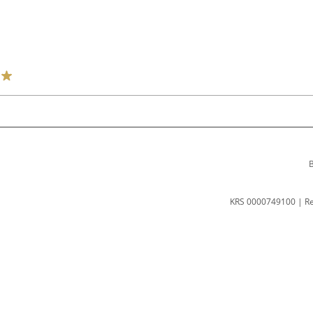
B
KRS 0000749100 | R