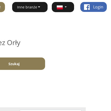
ę
Login
Inne branże
ez Orły
Szukaj