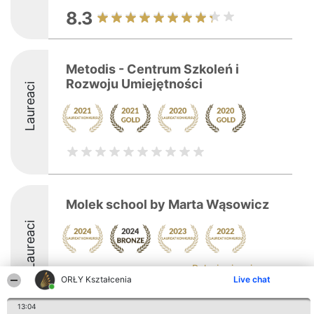
8.3
Metodis - Centrum Szkoleń i
Rozwoju Umiejętności
Laureaci
Molek school by Marta Wąsowicz
Laureaci
Pokaż więcej >>
ORŁY Kształcenia
Live chat
8.8
13:04