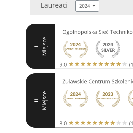
Laureaci
2024
Ogólnopolska Sieć Technik
Miejsce
I
9.0
(
Żuławskie Centrum Szkolen
Miejsce
II
8.0
(