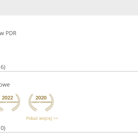
ów PDR
16)
iowe
Pokaż więcej >>
10)