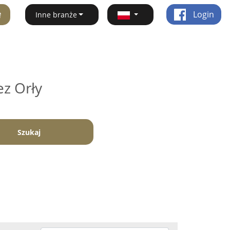
ę
Login
Inne branże
ez Orły
Szukaj