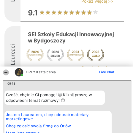
Pokaż więcej >>
9.1
SEI Szkoły Edukacji Innowacyjnej
w Bydgoszczy
Laureaci
Pokaż więcej >>
ORŁY Kształcenia
Live chat
9
09:18
Cześć, chętnie Ci pomogę! 🙂 Kliknij proszę w
Organizator plebiscytu
Plebiscyt
Kontakt
odpowiedni temat rozmowy! 🙂
Bright Side Solutions sp. z o.
Laureaci
Kontakt
o. sp. k.
Lista
ul. Ruska 22
wszystkich
Jestem Laureatem, chcę odebrać materiały
Wrocław 50-079
Laureatów
marketingowe
KRS 0000749100 | Regon
Zasady
Chcę zgłosić swoją firmę do Orłów
381313360 | NIP 8943132676
Regulamin
+48 508 492 400
Polityka