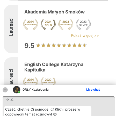
Akademia Małych Smoków
Laureaci
Pokaż więcej >>
9.5
English College Katarzyna
Kapitułka
Laureaci
ORŁY Kształcenia
Live chat
8.5
04:22
Cześć, chętnie Ci pomogę! 🙂 Kliknij proszę w
Organizator plebiscytu
Plebiscyt
Kontakt
odpowiedni temat rozmowy! 🙂