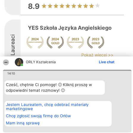
8.9
YES Szkoła Języka Angielskiego
Laureaci
Pokaż więcej >>
ORŁY Kształcenia
Live chat
9.8
14:10
Cześć, chętnie Ci pomogę! 🙂 Kliknij proszę w
Organizator plebiscytu
Plebiscyt
Kontakt
odpowiedni temat rozmowy! 🙂
Bright Side Solutions sp. z o.
Laureaci
Kontakt
o. sp. k.
Lista
ul. Ruska 22
wszystkich
Jestem Laureatem, chcę odebrać materiały
Wrocław 50-079
Laureatów
marketingowe
KRS 0000749100 | Regon
Zasady
381313360 | NIP 8943132676
Regulamin
Chcę zgłosić swoją firmę do Orłów
+48 508 492 400
Polityka
Mam inną sprawę
Prywatności