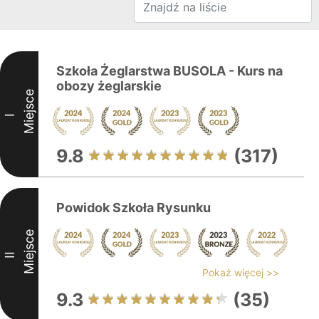
Szkoła Żeglarstwa BUSOLA - Kurs na
obozy żeglarskie
Miejsce
I
9.8
(317)
Powidok Szkoła Rysunku
Miejsce
II
Pokaż więcej >>
9.3
(35)