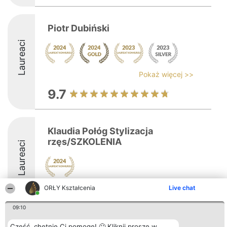
Piotr Dubiński
Laureaci
Pokaż więcej >>
9.7
Klaudia Połóg Stylizacja
rzęs/SZKOLENIA
Laureaci
ORŁY Kształcenia
Live chat
8.5
09:10
Cześć, chętnie Ci pomogę! 🙂 Kliknij proszę w