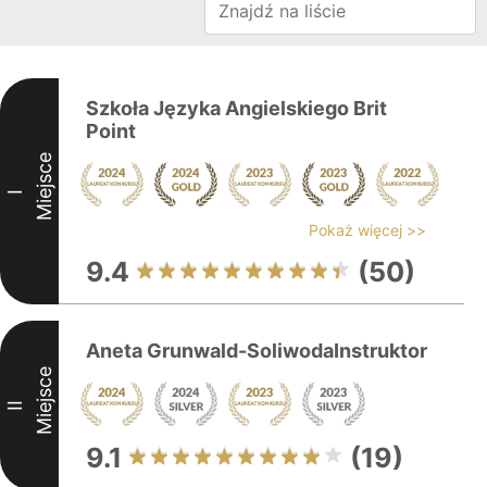
Szkoła Języka Angielskiego Brit
Point
Miejsce
I
Pokaż więcej >>
9.4
(50)
Aneta Grunwald-SoliwodaInstruktor
Miejsce
II
9.1
(19)