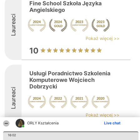
Fine School Szkoła Języka
Angielskiego
Laureaci
Pokaż więcej >>
10
Usługi Poradnictwo Szkolenia
Komputerowe Wojciech
Dobrzycki
Laureaci
Pokaż więcej >>
ORŁY Kształcenia
Live chat
8.4
16:02