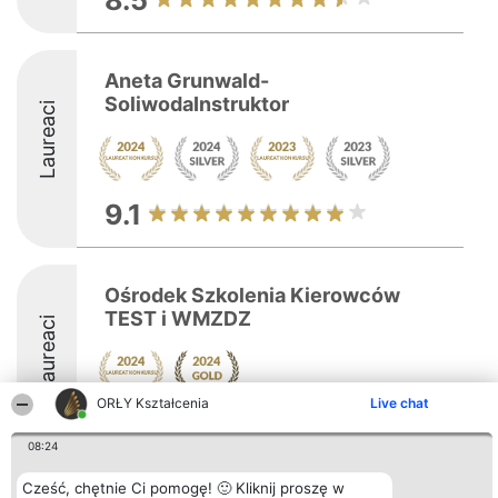
8.5
Aneta Grunwald-
SoliwodaInstruktor
Laureaci
9.1
Ośrodek Szkolenia Kierowców
TEST i WMZDZ
Laureaci
ORŁY Kształcenia
Live chat
10
08:24
Cześć, chętnie Ci pomogę! 🙂 Kliknij proszę w