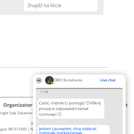
ORŁY Kształcenia
Live chat
11:56
Cześć, chętnie Ci pomogę! 🙂 Kliknij
Organizator plebiscytu
Plebiscyt
Kontakt
proszę w odpowiedni temat
right Side Solutions sp. z o. o. sp. k.
Laureaci
rozmowy! 🙂
Kontakt
ul. Ruska 22
Lista
Wrocław 50-079
wszystkich
Jestem Laureatem, chcę odebrać
egon 381313360 | NIP 8943132676
Laureatów
materiały marketingowe