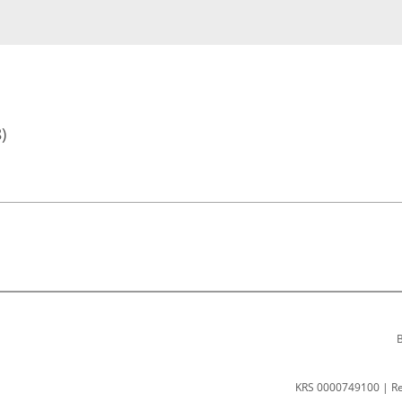
)
B
KRS 0000749100 | R