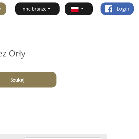
ę
Login
Inne branże
ez Orły
Szukaj