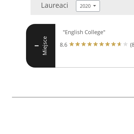
Laureaci
2020
"English College"
Miejsce
8.6
(8
I