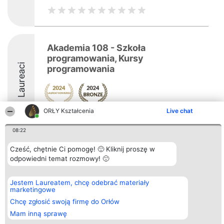
Akademia 108 - Szkoła
programowania, Kursy
Laureaci
programowania
ORŁY Kształcenia
Live chat
8.8
08:22
Cześć, chętnie Ci pomogę! 🙂 Kliknij proszę w
Organizator plebiscytu
Plebiscyt
Kontakt
odpowiedni temat rozmowy! 🙂
Bright Side Solutions sp. z o.
Laureaci
Kontakt
o. sp. k.
Lista
ul. Ruska 22
wszystkich
Jestem Laureatem, chcę odebrać materiały
Wrocław 50-079
Laureatów
marketingowe
KRS 0000749100 | Regon
Zasady
381313360 | NIP 8943132676
Regulamin
Chcę zgłosić swoją firmę do Orłów
+48 508 492 400
Polityka
Mam inną sprawę
Prywatności