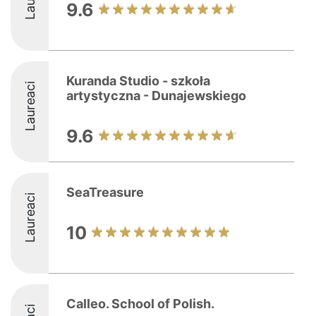
9.6
Kuranda Studio - szkoła
Laureaci
artystyczna - Dunajewskiego
9.6
SeaTreasure
Laureaci
10
Calleo. School of Polish.