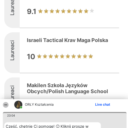
Laureaci
9.1
Israeli Tactical Krav Maga Polska
Laureaci
10
Makilen Szkoła Języków
Laureaci
Obcych/Polish Language School
ORŁY Kształcenia
Live chat
8.5
23:04
Cześć, chętnie Ci pomogę! 🙂 Kliknij proszę w