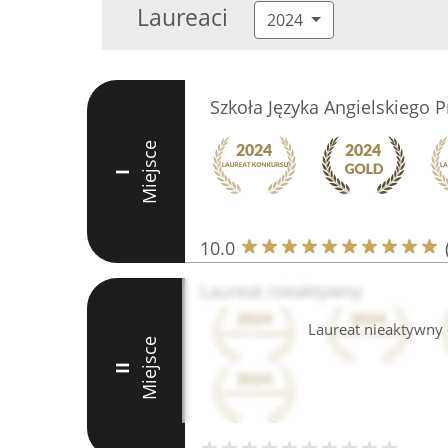
Laureaci
2024
Szkoła Języka Angielskiego 
Miejsce
I
10.0
Laureat nieaktywny
Laureat nieaktywny -
Miejsce
II