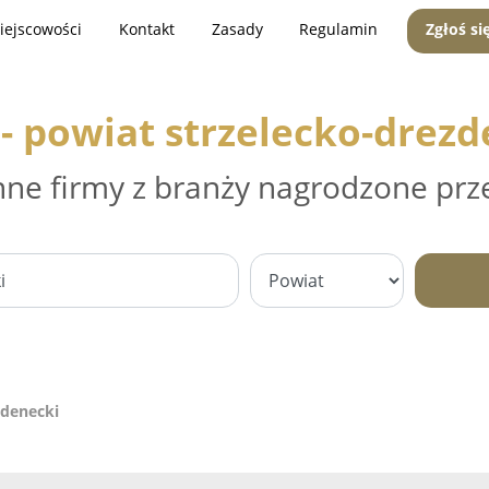
iejscowości
Kontakt
Zasady
Regulamin
Zgłoś si
 - powiat strzelecko-drezd
nne firmy z branży nagrodzone prz
zdenecki