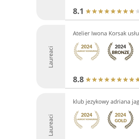
8.1
Atelier Iwona Korsak usłu
Laureaci
8.8
klub jezykowy adriana ja
Laureaci