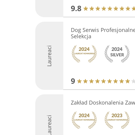
9.8
Dog Serwis Profesjonalne
Selekcja
Laureaci
9
Zakład Doskonalenia Za
Laureaci