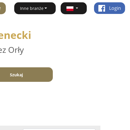
ę
Login
Inne branże
enecki
ez Orły
Szukaj