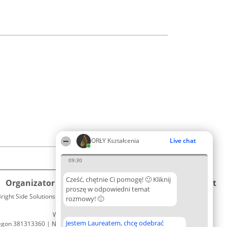
ORŁY Kształcenia
Live chat
09:30
Cześć, chętnie Ci pomogę! 🙂 Kliknij
Organizator plebiscytu
Plebiscyt
Kontakt
proszę w odpowiedni temat
right Side Solutions sp. z o. o. sp. k.
Laureaci
rozmowy! 🙂
Kontakt
ul. Ruska 22
Lista
Wrocław 50-079
wszystkich
Jestem Laureatem, chcę odebrać
egon 381313360 | NIP 8943132676
Laureatów