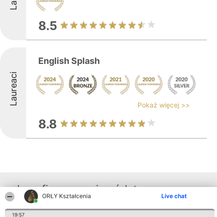
8.5
English Splash
Laureaci
Pokaż więcej >>
8.8
Inne firmy z województwa
ORŁY Kształcenia
Live chat
19:57