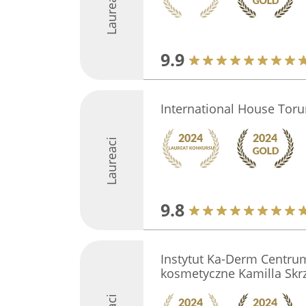
Laureaci
9.9
International House Toru
Laureaci
9.8
Instytut Ka-Derm Centru
kosmetyczne Kamilla Skr