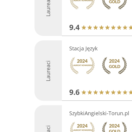
Laureaci
9.4
Stacja Język
Laureaci
9.6
SzybkiAngielski-Torun.pl