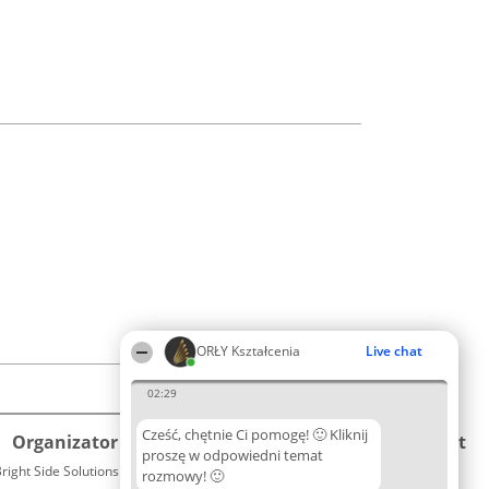
ORŁY Kształcenia
Live chat
02:29
Cześć, chętnie Ci pomogę! 🙂 Kliknij
Organizator plebiscytu
Plebiscyt
Kontakt
proszę w odpowiedni temat
right Side Solutions sp. z o. o. sp. k.
Laureaci
rozmowy! 🙂
Kontakt