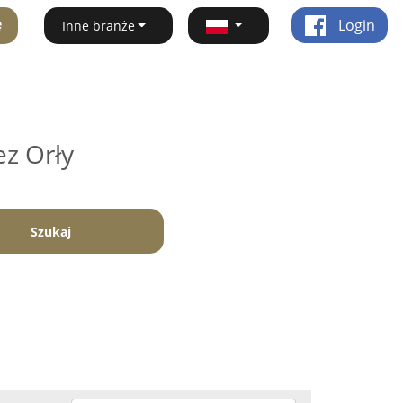
ę
Login
Inne branże
ez Orły
Szukaj