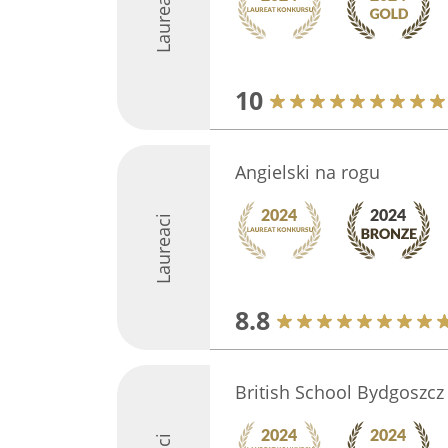
Laureaci
10
Angielski na rogu
Laureaci
8.8
British School Bydgoszcz 