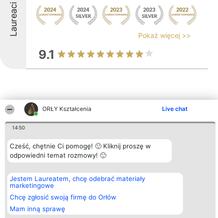
Laureaci
Pokaż więcej >>
9.1
ORŁY Kształcenia
Live chat
Inne firmy z województwa
14:50
Cześć, chętnie Ci pomogę! 🙂 Kliknij proszę w
Organizator plebiscytu
Plebiscyt
Kontakt
odpowiedni temat rozmowy! 🙂
Bright Side Solutions sp. z o.
Laureaci
Kontakt
o. sp. k.
Lista
ul. Ruska 22
wszystkich
Jestem Laureatem, chcę odebrać materiały
Wrocław 50-079
Laureatów
marketingowe
KRS 0000749100 | Regon
Zasady
381313360 | NIP 8943132676
Chcę zgłosić swoją firmę do Orłów
Regulamin
+48 508 492 400
Polityka
Mam inną sprawę
Prywatności