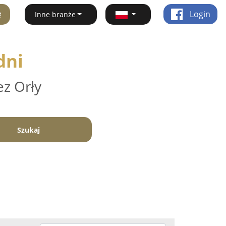
ę
Login
Inne branże
dni
ez Orły
Szukaj