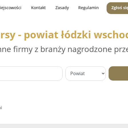
iejscowości
Kontakt
Zasady
Regulamin
Zgłoś si
rsy - powiat łódzki wscho
nne firmy z branży nagrodzone prz
i