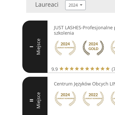
Laureaci
2024
JUST LASHES-Profesjonalne 
szkolenia
Miejsce
I
9.9
(
Centrum Języków Obcych L
Miejsce
II