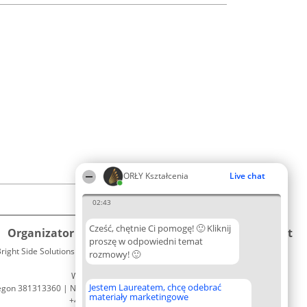
ORŁY Kształcenia
Live chat
02:43
Cześć, chętnie Ci pomogę! 🙂 Kliknij
Organizator plebiscytu
Plebiscyt
Kontakt
proszę w odpowiedni temat
right Side Solutions sp. z o. o. sp. k.
Laureaci
rozmowy! 🙂
Kontakt
ul. Ruska 22
Lista
Wrocław 50-079
wszystkich
Jestem Laureatem, chcę odebrać
egon 381313360 | NIP 8943132676
Laureatów
materiały marketingowe
+48 508 492 400
Zasady