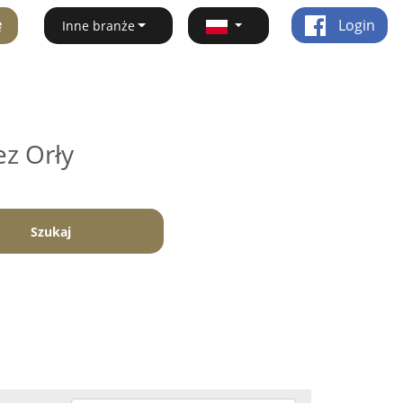
ę
Login
Inne branże
ez Orły
Szukaj