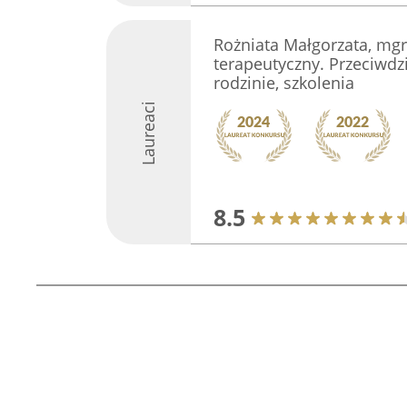
Rożniata Małgorzata, mgr
terapeutyczny. Przeciwdz
rodzinie, szkolenia
Laureaci
8.5