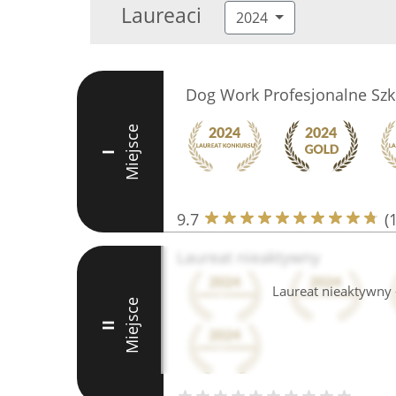
Laureaci
2024
Dog Work Profesjonalne Szk
Miejsce
I
9.7
(
Laureat nieaktywny
Laureat nieaktywny -
Miejsce
II