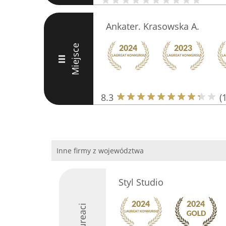
Ankater. Krasowska A.
Miejsce
III
8.3
(
Inne firmy z województwa
Styl Studio
Laureaci