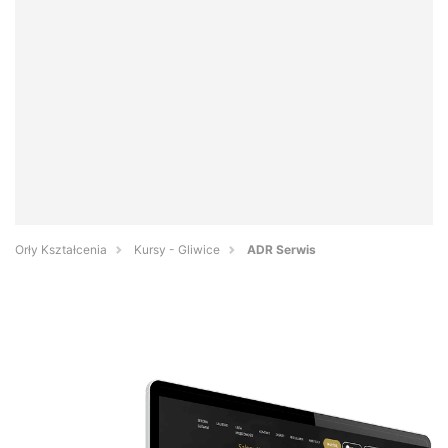
Orły Kształcenia
Kursy - Gliwice
ADR Serwis