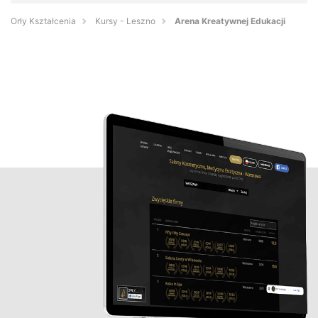
Orły Kształcenia
Kursy - Leszno
Arena Kreatywnej Edukacji