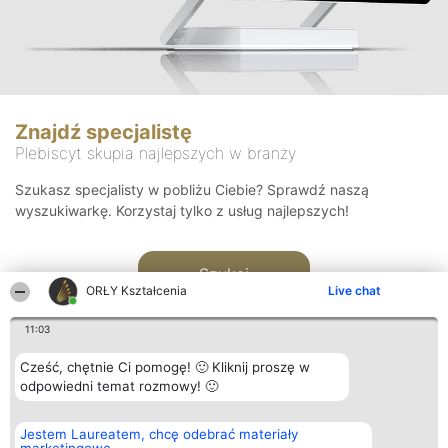
Znajdź specjalistę
Plebiscyt skupia najlepszych w branży
Szukasz specjalisty w pobliżu Ciebie? Sprawdź naszą
wyszukiwarkę. Korzystaj tylko z usług najlepszych!
Szukaj
ORŁY Kształcenia
Live chat
11:03
Cześć, chętnie Ci pomogę! 🙂 Kliknij proszę w
odpowiedni temat rozmowy! 🙂
Organizator plebiscytu
Plebiscyt
Kontakt
Jestem Laureatem, chcę odebrać materiały
Bright Side Solutions sp. z o.
Laureaci
Kontakt