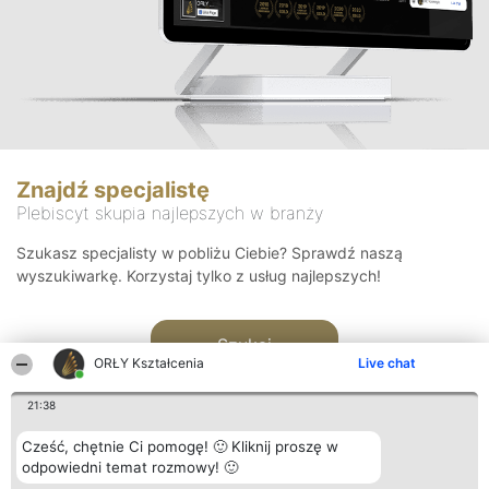
Znajdź specjalistę
Plebiscyt skupia najlepszych w branży
Szukasz specjalisty w pobliżu Ciebie? Sprawdź naszą
wyszukiwarkę. Korzystaj tylko z usług najlepszych!
Szukaj
ORŁY Kształcenia
Live chat
21:38
Cześć, chętnie Ci pomogę! 🙂 Kliknij proszę w
odpowiedni temat rozmowy! 🙂