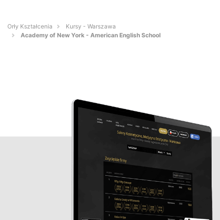
Orły Kształcenia
Kursy - Warszawa
Academy of New York - American English School