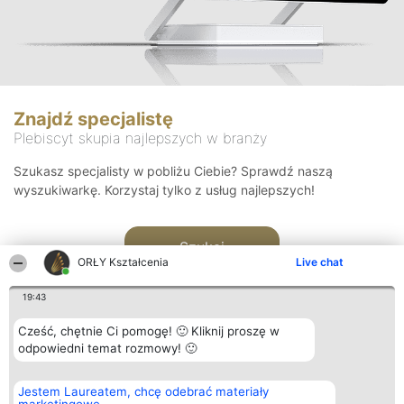
Znajdź specjalistę
Plebiscyt skupia najlepszych w branży
Szukasz specjalisty w pobliżu Ciebie? Sprawdź naszą
wyszukiwarkę. Korzystaj tylko z usług najlepszych!
Szukaj
ORŁY Kształcenia
Live chat
19:43
Cześć, chętnie Ci pomogę! 🙂 Kliknij proszę w
odpowiedni temat rozmowy! 🙂
Organizator plebiscytu
Plebiscyt
Kontakt
Jestem Laureatem, chcę odebrać materiały
Bright Side Solutions sp. z o.
Laureaci
Kontakt