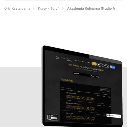
Orły Kształcenia
Kursy - Toruń
Akademia Kulinarna Studio A