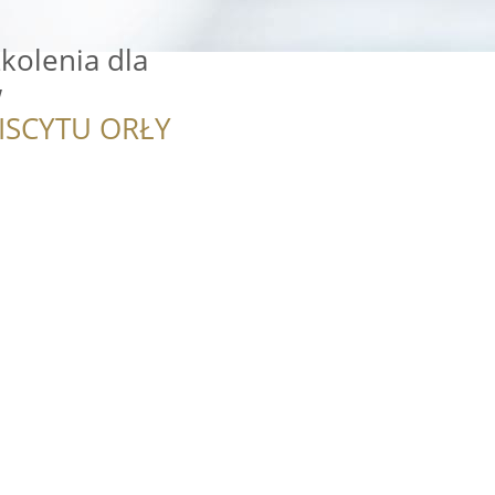
zkolenia dla
w
ISCYTU ORŁY