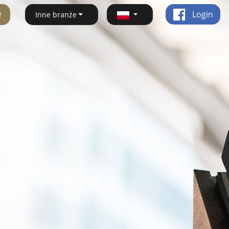
ę
Login
Inne branże