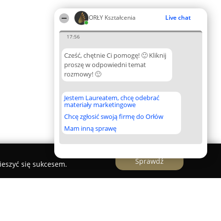
ORŁY Kształcenia
Live chat
17:56
Cześć, chętnie Ci pomogę! 🙂 Kliknij
proszę w odpowiedni temat
rozmowy! 🙂
Jestem Laureatem, chcę odebrać
materiały marketingowe
Chcę zgłosić swoją firmę do Orłów
Mam inną sprawę
Sprawdź
ieszyć się sukcesem.