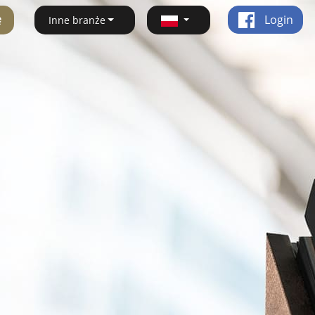
ę
Login
Inne branże