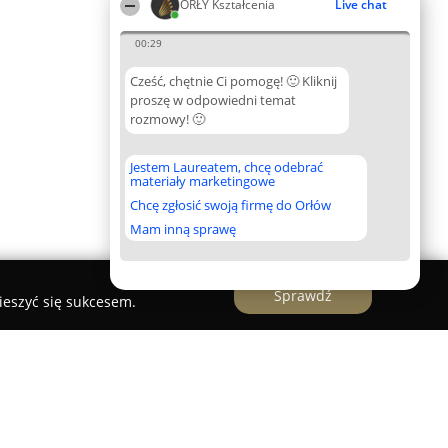
ORŁY Kształcenia
Live chat
00:29
Cześć, chętnie Ci pomogę! 🙂 Kliknij
proszę w odpowiedni temat
rozmowy! 🙂
Jestem Laureatem, chcę odebrać
materiały marketingowe
Chcę zgłosić swoją firmę do Orłów
Mam inną sprawę
Sprawdź
ieszyć się sukcesem.