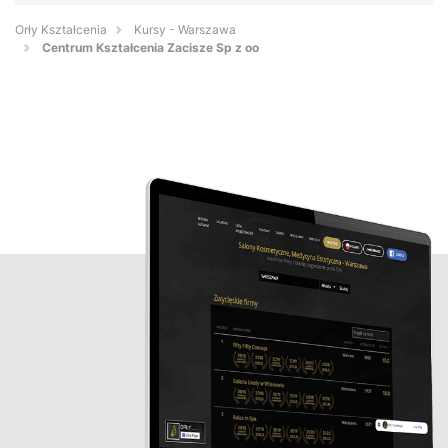
Orły Kształcenia
Kursy - Warszawa
Centrum Kształcenia Zacisze Sp z oo