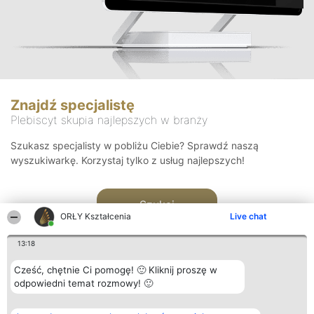
Znajdź specjalistę
Plebiscyt skupia najlepszych w branży
Szukasz specjalisty w pobliżu Ciebie? Sprawdź naszą
wyszukiwarkę. Korzystaj tylko z usług najlepszych!
Szukaj
ORŁY Kształcenia
Live chat
13:18
Cześć, chętnie Ci pomogę! 🙂 Kliknij proszę w
odpowiedni temat rozmowy! 🙂
Organizator plebiscytu
Plebiscyt
Kontakt