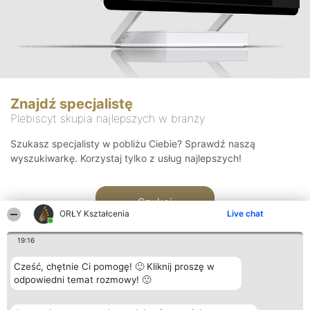
Znajdź specjalistę
Plebiscyt skupia najlepszych w branży
Szukasz specjalisty w pobliżu Ciebie? Sprawdź naszą
wyszukiwarkę. Korzystaj tylko z usług najlepszych!
Szukaj
ORŁY Kształcenia
Live chat
19:16
Cześć, chętnie Ci pomogę! 🙂 Kliknij proszę w
odpowiedni temat rozmowy! 🙂
Organizator plebiscytu
Plebiscyt
Kontakt