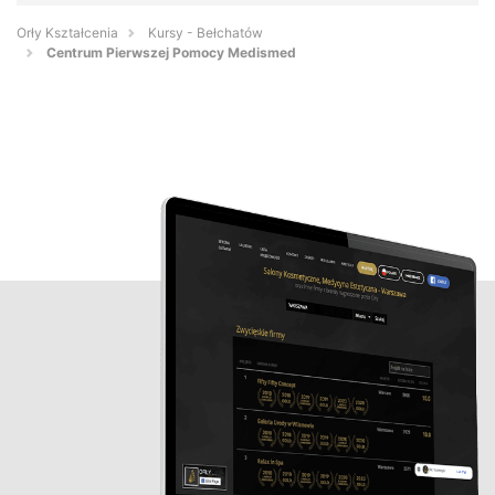
Orły Kształcenia
Kursy - Bełchatów
Centrum Pierwszej Pomocy Medismed