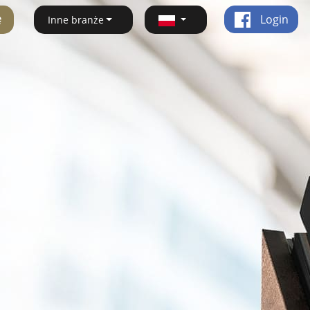
ę
Login
Inne branże