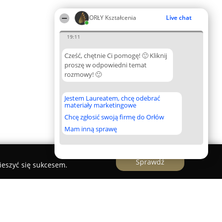
ORŁY Kształcenia
Live chat
19:11
Cześć, chętnie Ci pomogę! 🙂 Kliknij
proszę w odpowiedni temat
rozmowy! 🙂
Jestem Laureatem, chcę odebrać
materiały marketingowe
Chcę zgłosić swoją firmę do Orłów
Mam inną sprawę
Sprawdź
ieszyć się sukcesem.