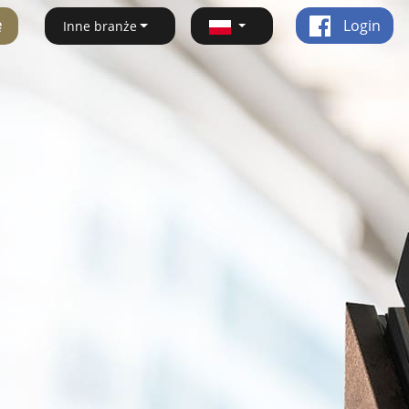
ę
Login
Inne branże