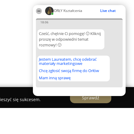
ORŁY Kształcenia
Live chat
18:06
Cześć, chętnie Ci pomogę! 🙂 Kliknij
proszę w odpowiedni temat
rozmowy! 🙂
Jestem Laureatem, chcę odebrać
materiały marketingowe
Chcę zgłosić swoją firmę do Orłów
Mam inną sprawę
Sprawdź
ieszyć się sukcesem.