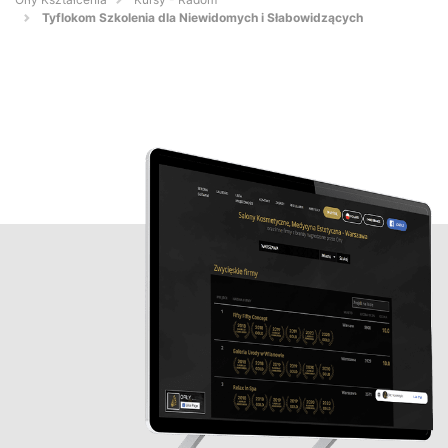
Tyflokom Szkolenia dla Niewidomych i Słabowidzących