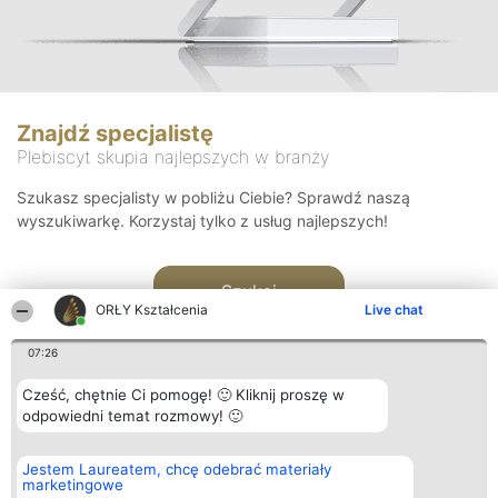
Znajdź specjalistę
Plebiscyt skupia najlepszych w branży
Szukasz specjalisty w pobliżu Ciebie? Sprawdź naszą
wyszukiwarkę. Korzystaj tylko z usług najlepszych!
Szukaj
ORŁY Kształcenia
Live chat
07:26
Cześć, chętnie Ci pomogę! 🙂 Kliknij proszę w
odpowiedni temat rozmowy! 🙂
Organizator plebiscytu
Plebiscyt
Kontakt
Jestem Laureatem, chcę odebrać materiały
Bright Side Solutions sp. z o.
Laureaci
Kontakt
marketingowe
o. sp. k.
Lista