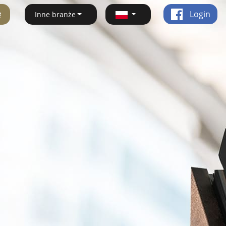
ę
Login
Inne branże