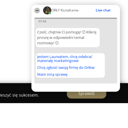
ORŁY Kształcenia
Live chat
07:44
Cześć, chętnie Ci pomogę! 🙂 Kliknij
proszę w odpowiedni temat
rozmowy! 🙂
Jestem Laureatem, chcę odebrać
materiały marketingowe
Chcę zgłosić swoją firmę do Orłów
Mam inną sprawę
Sprawdź
ieszyć się sukcesem.