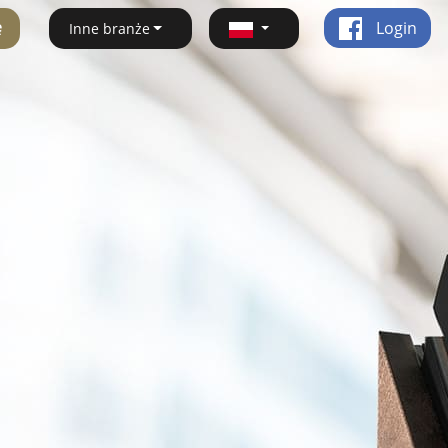
ę
Login
Inne branże