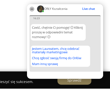
ORŁY Kształcenia
Live chat
16:23
Cześć, chętnie Ci pomogę! 🙂 Kliknij
proszę w odpowiedni temat
rozmowy! 🙂
Jestem Laureatem, chcę odebrać
materiały marketingowe
Chcę zgłosić swoją firmę do Orłów
Mam inną sprawę
Sprawdź
ieszyć się sukcesem.