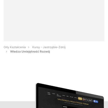
Orły Kształcenia
Kursy - Jastrzębie-Zdrój
Wiedza Umiejętność Rozwój