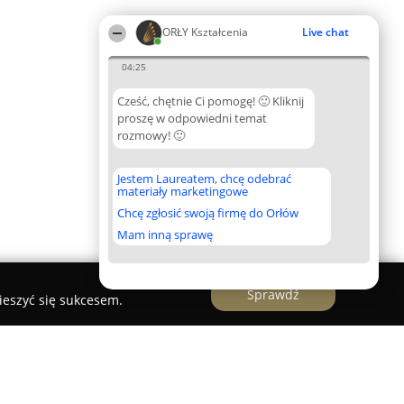
ORŁY Kształcenia
Live chat
04:25
Cześć, chętnie Ci pomogę! 🙂 Kliknij
proszę w odpowiedni temat
rozmowy! 🙂
Jestem Laureatem, chcę odebrać
materiały marketingowe
Chcę zgłosić swoją firmę do Orłów
Mam inną sprawę
Sprawdź
ieszyć się sukcesem.