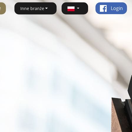
ę
Login
Inne branże