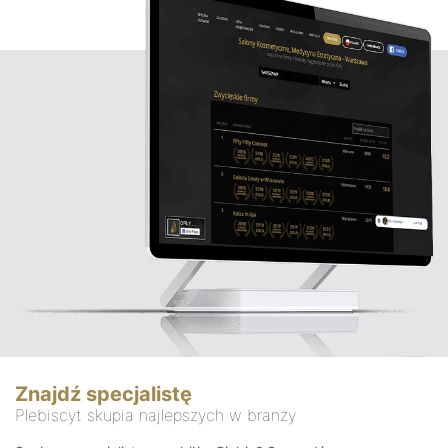
Znajdź specjalistę
Plebiscyt skupia najlepszych w branży