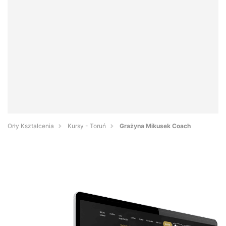
Orły Kształcenia
Kursy - Toruń
Grażyna Mikusek Coach