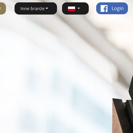
ę
Login
Inne branże