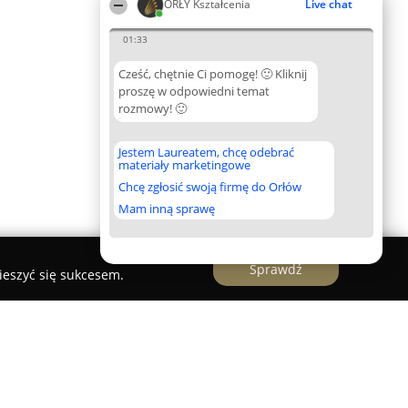
ORŁY Kształcenia
Live chat
01:33
Cześć, chętnie Ci pomogę! 🙂 Kliknij
proszę w odpowiedni temat
rozmowy! 🙂
Jestem Laureatem, chcę odebrać
materiały marketingowe
Chcę zgłosić swoją firmę do Orłów
Mam inną sprawę
Sprawdź
ieszyć się sukcesem.