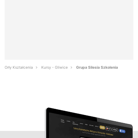
Orły Kształcenia
Kursy - Gliwice
Grupa Silesia Szkolenia