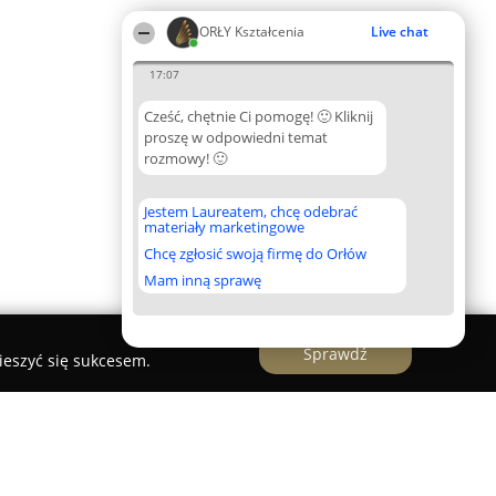
ORŁY Kształcenia
Live chat
17:07
Cześć, chętnie Ci pomogę! 🙂 Kliknij
proszę w odpowiedni temat
rozmowy! 🙂
Jestem Laureatem, chcę odebrać
materiały marketingowe
Chcę zgłosić swoją firmę do Orłów
Mam inną sprawę
Sprawdź
ieszyć się sukcesem.