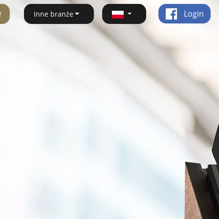
ę
Login
Inne branże