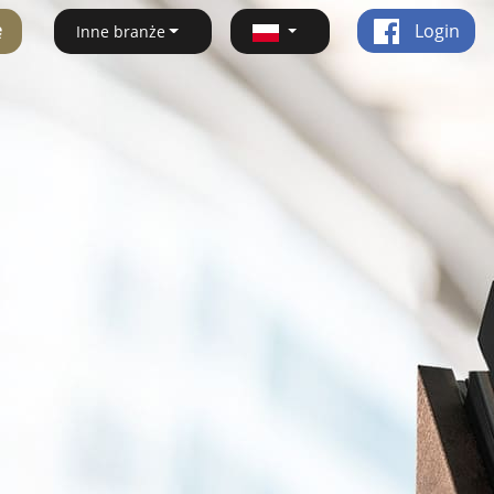
ę
Login
Inne branże