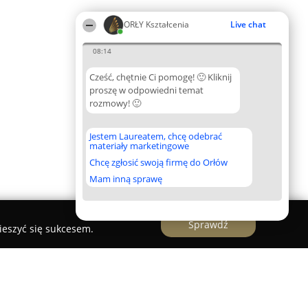
ORŁY Kształcenia
Live chat
08:14
Cześć, chętnie Ci pomogę! 🙂 Kliknij
proszę w odpowiedni temat
rozmowy! 🙂
Jestem Laureatem, chcę odebrać
materiały marketingowe
Chcę zgłosić swoją firmę do Orłów
Mam inną sprawę
Sprawdź
ieszyć się sukcesem.